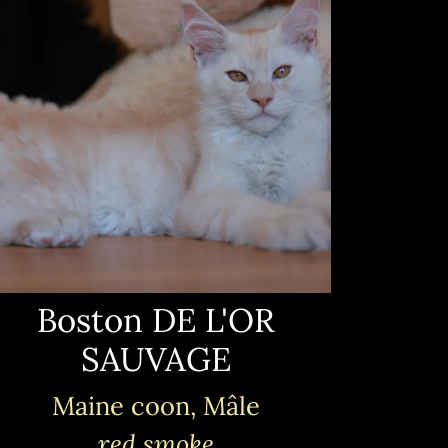
Boston DE L'OR
SAUVAGE
Maine coon, Mâle
red smoke