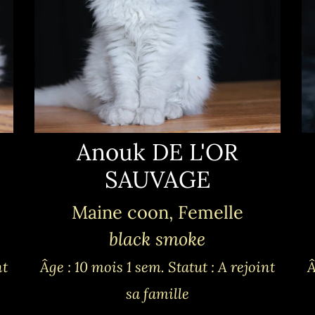
Anouk DE L'OR
SAUVAGE
Maine coon, Femelle
black smoke
nt
Âge : 10 mois 1 sem.
Statut : A rejoint
Â
sa famille