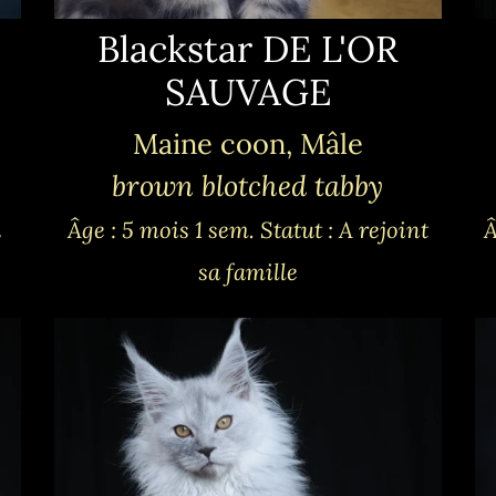
Blackstar DE L'OR
SAUVAGE
Maine coon, Mâle
brown blotched tabby
à
Âge : 5 mois 1 sem.
Statut : A rejoint
Â
sa famille