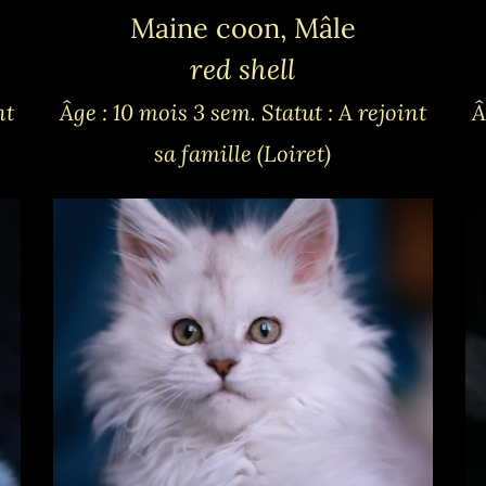
Maine coon, Mâle
red shell
nt
Âge : 10 mois 3 sem.
Statut : A rejoint
Â
sa famille (Loiret)