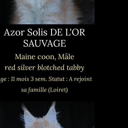
Azor Solis DE L'OR
SAUVAGE
Maine coon, Mâle
red silver blotched tabby
ge : 11 mois 3 sem.
Statut : A rejoint
sa famille (Loiret)