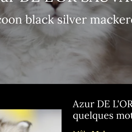
oon black silver macker
Azur DE L'O
quelques mo