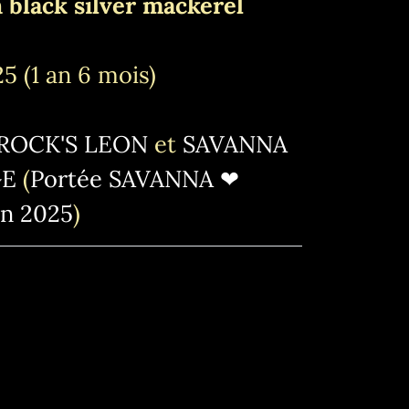
 black silver mackerel
 (1 an 6 mois)
ROCK'S LEON
et
SAVANNA
GE
(
Portée SAVANNA ❤
on 2025
)