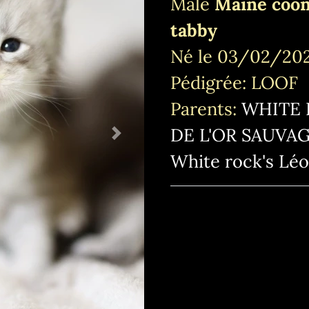
Mâle
Maine coon
tabby
Né le 03/02/2025
Pédigrée: LOOF
Parents:
WHITE 
DE L'OR SAUVA
Next
White rock's Lé