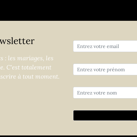
wsletter
 : les mariages, les
ge. C'est totalement
nscrire à tout moment.