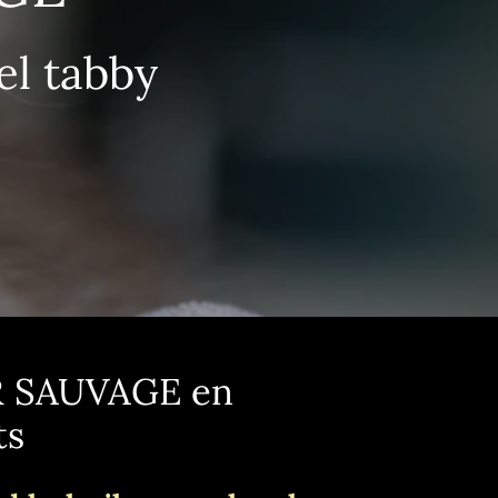
el tabby
R SAUVAGE en
ts