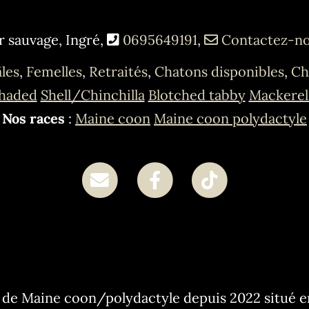
r sauvage, Ingré,
0695649191
,
Contactez-n
les
,
Femelles
,
Retraités
,
Chatons disponibles
,
Ch
haded
Shell/Chinchilla
Blotched tabby
Mackerel
Nos races
:
Maine coon
Maine coon polydactyle
 de Maine coon/polydactyle depuis 2022 situé e