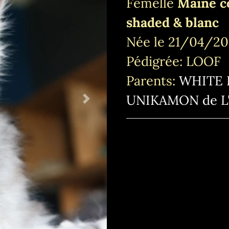
Femelle
Maine co
shaded & blanc
Née le 21/04/202
Pédigrée: LOOF
Parents:
WHITE 
UNIKAMON de L'
Next