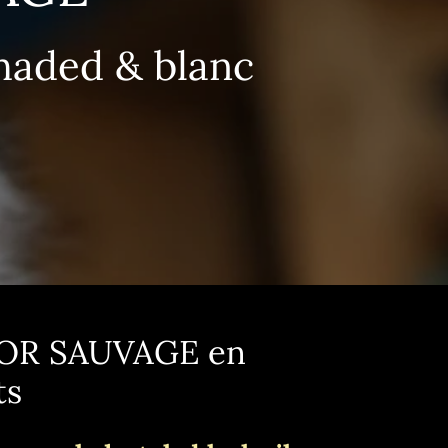
shaded & blanc
'OR SAUVAGE en
ts