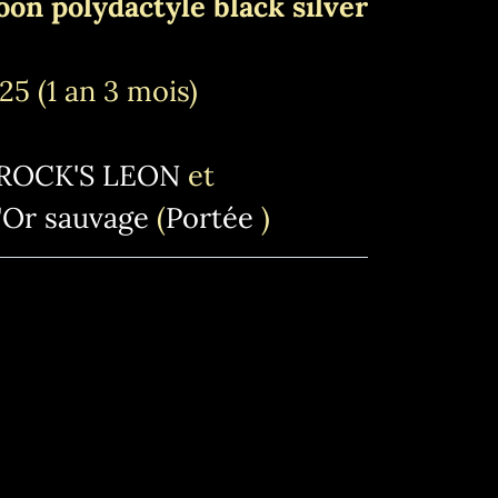
on polydactyle black silver
5 (1 an 3 mois)
ROCK'S LEON
et
Or sauvage
(
Portée
)