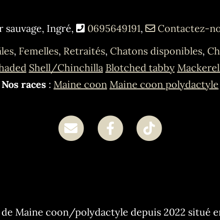
r sauvage, Ingré,
0695649191
,
Contactez-n
les
,
Femelles
,
Retraités
,
Chatons disponibles
,
Ch
haded
Shell/Chinchilla
Blotched tabby
Mackerel
Nos races
:
Maine coon
Maine coon polydactyle
 de Maine coon/polydactyle depuis 2022 situé e