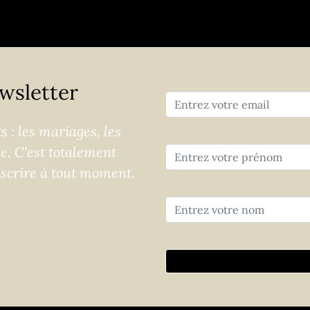
wsletter
 : les mariages, les
ge. C'est totalement
nscrire à tout moment.