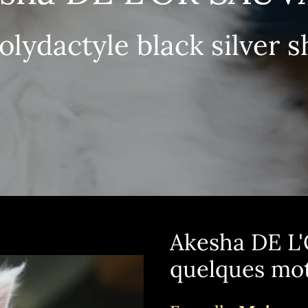
lydactyle black silver 
Akesha DE L
quelques mo