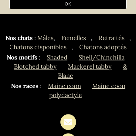
OK
Nos chats
:
Mâles
,
Femelles
,
Retraités
,
Chatons disponibles
,
Chatons adoptés
Nos motifs
:
Shaded
Shell/Chinchilla
Blotched tabby
Mackerel tabby
&
Blanc
Nos races
:
Maine coon
Maine coon
polydactyle