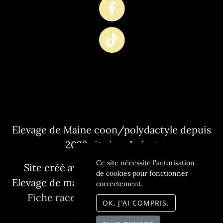
Elevage de Maine coon/polydactyle depuis
2022 situé en Loiret
Ce site nécessite l'autorisation
Site créé avec
WeBreed
- Copyright©
de cookies pour fonctionner
Elevage de maine coon L'Or sauvage 2026 -
correctement.
Fiche race Maine coon polydactyle
-
OK, J'AI COMPRIS.
Mentions légales