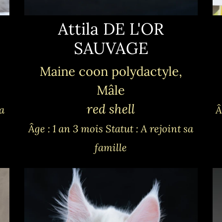
Attila DE L'OR
SAUVAGE
Maine coon polydactyle,
Mâle
red shell
sa
Â
Âge : 1 an 3 mois
Statut : A rejoint sa
famille