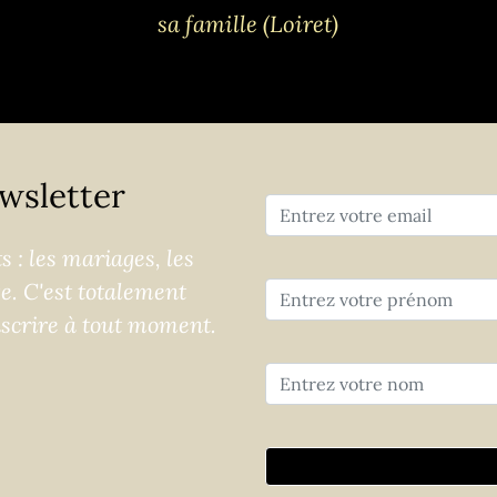
sa famille (Loiret)
wsletter
 : les mariages, les
ge. C'est totalement
nscrire à tout moment.