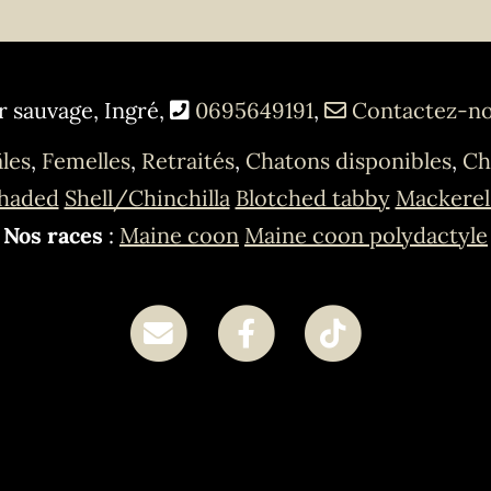
r sauvage, Ingré,
0695649191
,
Contactez-n
les
,
Femelles
,
Retraités
,
Chatons disponibles
,
Ch
haded
Shell/Chinchilla
Blotched tabby
Mackerel
Nos races
:
Maine coon
Maine coon polydactyle