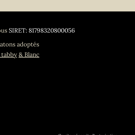
ous
SIRET: 81798320800056
atons adoptés
 tabby
& Blanc