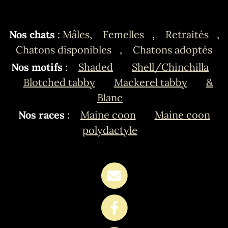
Nos chats
:
Mâles
,
Femelles
,
Retraités
,
Chatons disponibles
,
Chatons adoptés
Nos motifs
:
Shaded
Shell/Chinchilla
Blotched tabby
Mackerel tabby
&
Blanc
Nos races
:
Maine coon
Maine coon
polydactyle