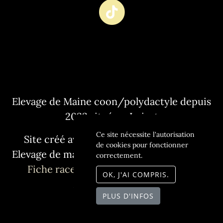
Elevage de Maine coon/polydactyle depuis
2022 situé en Loiret
Ce site nécessite l'autorisation
Site créé avec
WeBreed
- Copyright©
de cookies pour fonctionner
Elevage de maine coon L'Or sauvage 2026 -
correctement.
Fiche race Maine coon polydactyle
-
OK, J'AI COMPRIS.
Mentions légales
PLUS D'INFOS