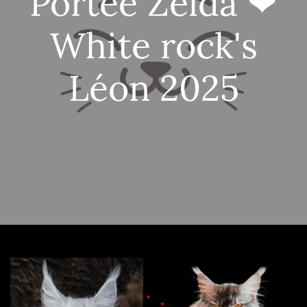
Portée Zelda ❤
White rock's
Léon 2025
♥
♥
♥
♥
♥
♥