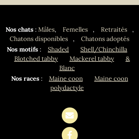
Nos chats
:
Mâles
,
Femelles
,
Retraités
,
Chatons disponibles
,
Chatons adoptés
Nos motifs
:
Shaded
Shell/Chinchilla
Blotched tabby
Mackerel tabby
&
Blanc
Nos races
:
Maine coon
Maine coon
polydactyle