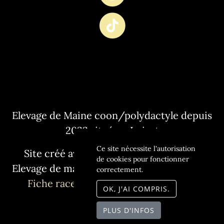
Elevage de Maine coon/polydactyle depuis
2022 situé en Loiret
Ce site nécessite l'autorisation
Site créé avec
WeBreed
- Copyright©
de cookies pour fonctionner
Elevage de maine coon L'Or sauvage 2026 -
correctement.
Fiche race Maine coon polydactyle
-
OK, J'AI COMPRIS.
Mentions légales
PLUS D'INFOS