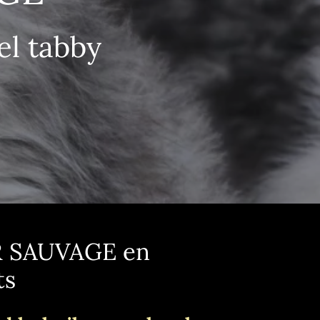
el tabby
R SAUVAGE en
ts