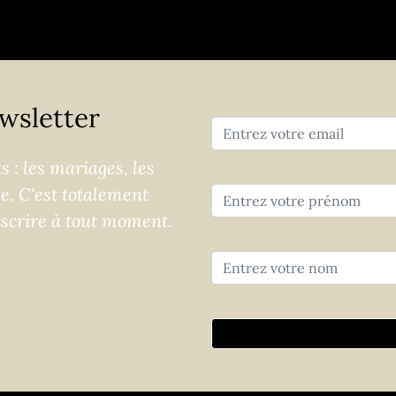
wsletter
 : les mariages, les
ge. C'est totalement
nscrire à tout moment.