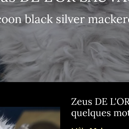
oon black silver macker
Zeus DE L'O
quelques mo