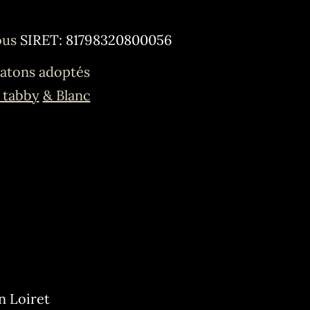
ous
SIRET: 81798320800056
atons adoptés
 tabby
& Blanc
n Loiret