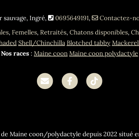
r sauvage, Ingré,
0695649191
,
Contactez-n
les
,
Femelles
,
Retraités
,
Chatons disponibles
,
Ch
haded
Shell/Chinchilla
Blotched tabby
Mackerel
Nos races
:
Maine coon
Maine coon polydactyle
 de Maine coon/polydactyle depuis 2022 situé e